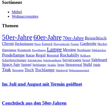
Sortiment
Möbel
Wohnaccessoires
Themen
50er-Jahre
60er-Jahre
70er-Jahre
Beistelltisch
Chrom
Garderobe
Deckenlampe
Esstisch
Hocker
Doria
Flurgarderobe
Furnier
Lampe
Messing
Kommode
Hängelampe
Nussbaum
Kugellampe
Nähkästchen
Pendellampe
Rockabilly
Regal
Rattan
Resopal
Rollkarte
Sideboard
Servierwagen
Schreibtischlampe
Sessel
Schränkchen
Schulwandkarte
Space Age
Stuhl
Stringregal
Spiegel
Stehlampe
Stühle
Strahler
String
Teak
Tischlampe
Tisch
Teewagen
Wandregal
Wohnzimmertisch
Im Juli und August mit Termin geöffnet
Couchtisch aus den 50er-Jahren