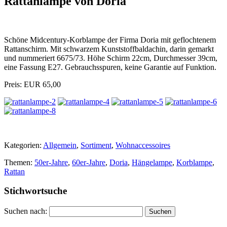
Rattanlampe von Doria
Schöne Midcentury-Korblampe der Firma Doria mit geflochtenem
Rattanschirm. Mit schwarzem Kunststoffbaldachin, darin gemarkt
und nummeriert 6675/73. Höhe Schirm 22cm, Durchmesser 39cm,
eine Fassung E27. Gebrauchsspuren, keine Garantie auf Funktion.
Preis: EUR 65,00
Kategorien:
Allgemein
,
Sortiment
,
Wohnaccessoires
Themen:
50er-Jahre
,
60er-Jahre
,
Doria
,
Hängelampe
,
Korblampe
,
Rattan
Stichwortsuche
Suchen nach: