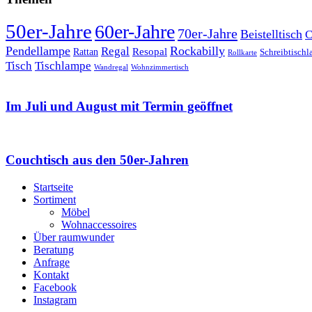
50er-Jahre
60er-Jahre
70er-Jahre
Beistelltisch
C
Pendellampe
Rockabilly
Regal
Rattan
Resopal
Schreibtisch
Rollkarte
Tischlampe
Tisch
Wandregal
Wohnzimmertisch
Im Juli und August mit Termin geöffnet
Couchtisch aus den 50er-Jahren
Startseite
Sortiment
Möbel
Wohnaccessoires
Über raumwunder
Beratung
Anfrage
Kontakt
Facebook
Instagram