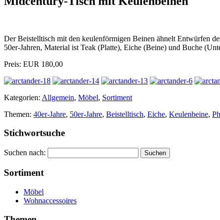
Midcentury-Tisch mit Keulenbeinen
Der Beistelltisch mit den keulenförmigen Beinen ähnelt Entwürfen de
50er-Jahren, Material ist Teak (Platte), Eiche (Beine) und Buche (Un
Preis: EUR 180,00
Kategorien:
Allgemein
,
Möbel
,
Sortiment
Themen:
40er-Jahre
,
50er-Jahre
,
Beistelltisch
,
Eiche
,
Keulenbeine
,
Ph
Stichwortsuche
Suchen nach:
Sortiment
Möbel
Wohnaccessoires
Themen