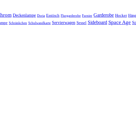
hrom
Garderobe
Deckenlampe
Esstisch
Hocker
Häng
Doria
Flurgarderobe
Furnier
Space Age
Sideboard
Servierwagen
lampe
Sessel
Sp
Schränkchen
Schulwandkarte