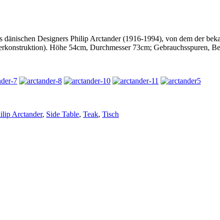
s dänischen Designers Philip Arctander (1916-1994), von dem der beka
terkonstruktion). Höhe 54cm, Durchmesser 73cm; Gebrauchsspuren, Beine
ilip Arctander
,
Side Table
,
Teak
,
Tisch