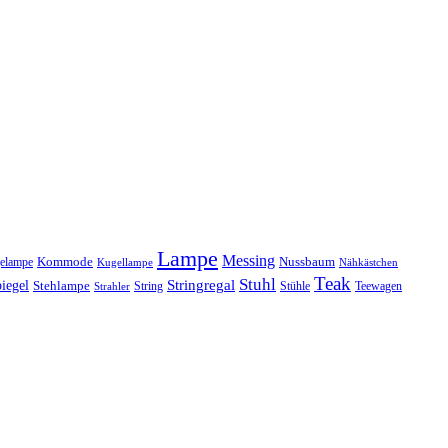
Lampe
Messing
Kommode
elampe
Nussbaum
Kugellampe
Nähkästchen
Teak
Stuhl
Stringregal
iegel
Stehlampe
Stühle
Teewagen
Strahler
String