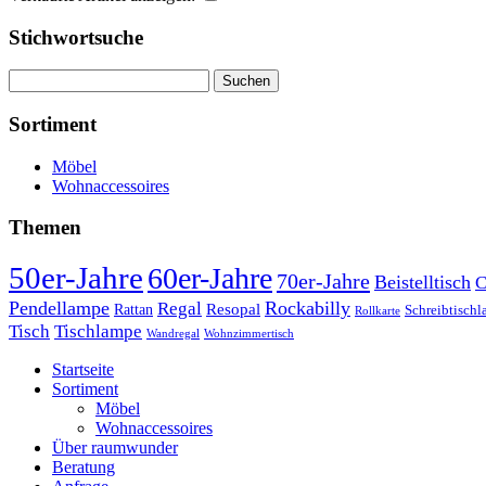
Stichwortsuche
Suchen
nach:
Sortiment
Möbel
Wohnaccessoires
Themen
50er-Jahre
60er-Jahre
70er-Jahre
Beistelltisch
C
Pendellampe
Rockabilly
Regal
Rattan
Resopal
Schreibtisch
Rollkarte
Tischlampe
Tisch
Wandregal
Wohnzimmertisch
Startseite
Sortiment
Möbel
Wohnaccessoires
Über raumwunder
Beratung