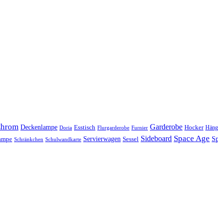
hrom
Garderobe
Deckenlampe
Esstisch
Hocker
Häng
Doria
Flurgarderobe
Furnier
Space Age
Sideboard
Servierwagen
lampe
Sessel
Sp
Schränkchen
Schulwandkarte