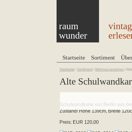
raum
vinta
wunder
erlese
Startseite
Sortiment
Übe
Startseite
/
Sortiment
/
Wohnaccessoires
/
Alt
Alte Schulwandkart
Schulwandkarte von Berlin aus de
Zustand! Höhe 139cm, Breite 120
Preis: EUR 120,00