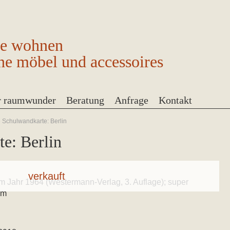
ge wohnen
ne möbel und accessoires
r raumwunder
Beratung
Anfrage
Kontakt
e Schulwandkarte: Berlin
e: Berlin
m Jahr 1964 (Westermann-Verlag, 3. Auflage); super
cm