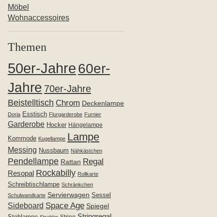
Möbel
Wohnaccessoires
Themen
50er-Jahre
60er-
Jahre
70er-Jahre
Beistelltisch
Chrom
Deckenlampe
Esstisch
Doria
Flurgarderobe
Furnier
Garderobe
Hocker
Hängelampe
Lampe
Kommode
Kugellampe
Messing
Nussbaum
Nähkästchen
Pendellampe
Regal
Rattan
Rockabilly
Resopal
Rollkarte
Schreibtischlampe
Schränkchen
Servierwagen
Sessel
Schulwandkarte
Space Age
Sideboard
Spiegel
Stringregal
Stehlampe