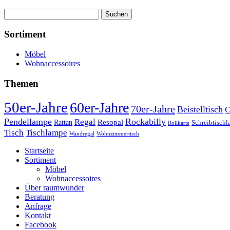
Suchen
nach:
Sortiment
Möbel
Wohnaccessoires
Themen
50er-Jahre
60er-Jahre
70er-Jahre
Beistelltisch
C
Pendellampe
Rockabilly
Regal
Rattan
Resopal
Schreibtisch
Rollkarte
Tischlampe
Tisch
Wandregal
Wohnzimmertisch
Startseite
Sortiment
Möbel
Wohnaccessoires
Über raumwunder
Beratung
Anfrage
Kontakt
Facebook