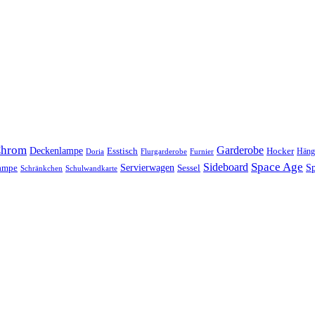
hrom
Garderobe
Deckenlampe
Esstisch
Hocker
Häng
Doria
Flurgarderobe
Furnier
Space Age
Sideboard
Servierwagen
lampe
Sessel
Sp
Schränkchen
Schulwandkarte