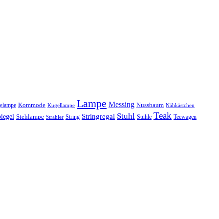
Lampe
Messing
Kommode
elampe
Nussbaum
Kugellampe
Nähkästchen
Teak
Stuhl
Stringregal
iegel
Stehlampe
Stühle
Teewagen
Strahler
String