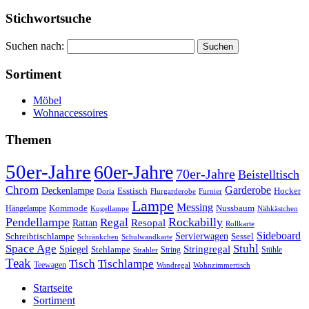
Stichwortsuche
Suchen nach:
Sortiment
Möbel
Wohnaccessoires
Themen
50er-Jahre
60er-Jahre
70er-Jahre
Beistelltisch
Chrom
Garderobe
Deckenlampe
Esstisch
Hocker
Doria
Flurgarderobe
Furnier
Lampe
Messing
Kommode
Hängelampe
Nussbaum
Kugellampe
Nähkästchen
Pendellampe
Rockabilly
Regal
Rattan
Resopal
Rollkarte
Sideboard
Servierwagen
Schreibtischlampe
Sessel
Schränkchen
Schulwandkarte
Space Age
Stuhl
Stringregal
Spiegel
Stehlampe
Stühle
Strahler
String
Teak
Tischlampe
Tisch
Teewagen
Wandregal
Wohnzimmertisch
Startseite
Sortiment