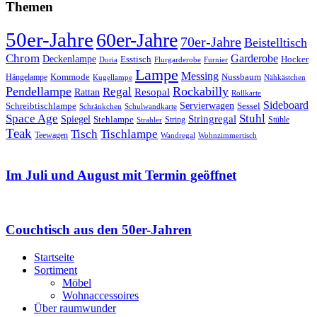
Themen
50er-Jahre
60er-Jahre
70er-Jahre
Beistelltisch
Chrom
Garderobe
Deckenlampe
Esstisch
Hocker
Doria
Flurgarderobe
Furnier
Lampe
Messing
Kommode
Hängelampe
Nussbaum
Kugellampe
Nähkästchen
Pendellampe
Rockabilly
Regal
Rattan
Resopal
Rollkarte
Sideboard
Servierwagen
Schreibtischlampe
Sessel
Schränkchen
Schulwandkarte
Space Age
Stuhl
Stringregal
Spiegel
Stehlampe
Stühle
Strahler
String
Teak
Tischlampe
Tisch
Teewagen
Wandregal
Wohnzimmertisch
Im Juli und August mit Termin geöffnet
Couchtisch aus den 50er-Jahren
Startseite
Sortiment
Möbel
Wohnaccessoires
Über raumwunder