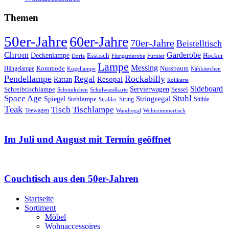
Themen
50er-Jahre
60er-Jahre
70er-Jahre
Beistelltisch
Chrom
Garderobe
Deckenlampe
Esstisch
Hocker
Doria
Flurgarderobe
Furnier
Lampe
Messing
Kommode
Hängelampe
Nussbaum
Kugellampe
Nähkästchen
Pendellampe
Rockabilly
Regal
Rattan
Resopal
Rollkarte
Sideboard
Servierwagen
Schreibtischlampe
Sessel
Schränkchen
Schulwandkarte
Space Age
Stuhl
Stringregal
Spiegel
Stehlampe
Stühle
Strahler
String
Teak
Tischlampe
Tisch
Teewagen
Wandregal
Wohnzimmertisch
Im Juli und August mit Termin geöffnet
Couchtisch aus den 50er-Jahren
Startseite
Sortiment
Möbel
Wohnaccessoires