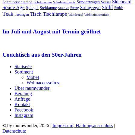
Sideboard
Servierwagen
Schreibtischlampe
Sessel
Schränkchen
Schulwandkarte
Space Age
Stuhl
Stringregal
Spiegel
Stehlampe
Stühle
Strahler
String
Teak
Tischlampe
Tisch
Teewagen
Wandregal
Wohnzimmertisch
Im Juli und August mit Termin geöffnet
Couchtisch aus den 50er-Jahren
Startseite
Sortiment
Möbel
Wohnaccessoires
Über raumwunder
Beratung
Anfrage
Kontakt
Facebook
Instagram
© by raumwunder, 2026 |
Impressum, Haftungsausschluss
|
Datenschutz