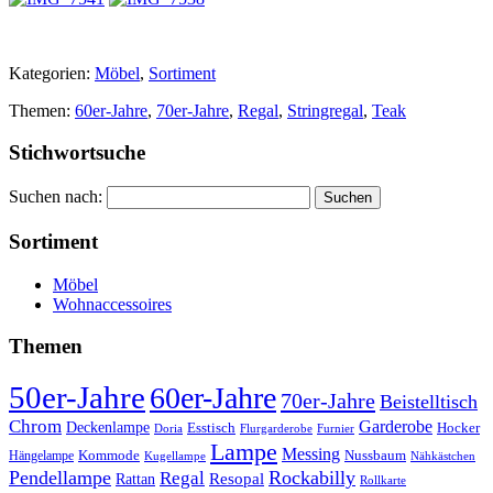
Kategorien:
Möbel
,
Sortiment
Themen:
60er-Jahre
,
70er-Jahre
,
Regal
,
Stringregal
,
Teak
Stichwortsuche
Suchen nach:
Sortiment
Möbel
Wohnaccessoires
Themen
50er-Jahre
60er-Jahre
70er-Jahre
Beistelltisch
Chrom
Garderobe
Deckenlampe
Esstisch
Hocker
Doria
Flurgarderobe
Furnier
Lampe
Messing
Kommode
Hängelampe
Nussbaum
Kugellampe
Nähkästchen
Pendellampe
Rockabilly
Regal
Rattan
Resopal
Rollkarte