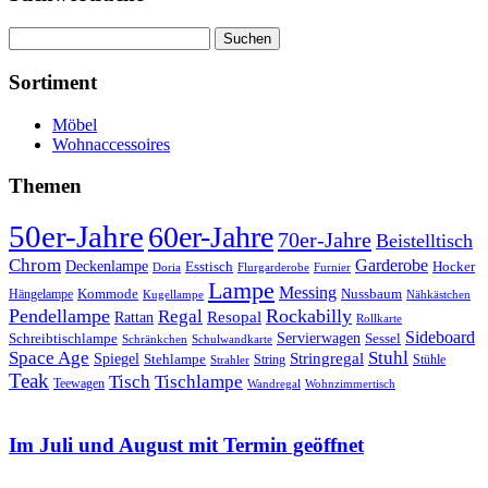
Suchen
nach:
Sortiment
Möbel
Wohnaccessoires
Themen
50er-Jahre
60er-Jahre
70er-Jahre
Beistelltisch
Chrom
Garderobe
Deckenlampe
Esstisch
Hocker
Doria
Flurgarderobe
Furnier
Lampe
Messing
Kommode
Hängelampe
Nussbaum
Kugellampe
Nähkästchen
Pendellampe
Rockabilly
Regal
Rattan
Resopal
Rollkarte
Sideboard
Servierwagen
Schreibtischlampe
Sessel
Schränkchen
Schulwandkarte
Space Age
Stuhl
Stringregal
Spiegel
Stehlampe
Stühle
Strahler
String
Teak
Tischlampe
Tisch
Teewagen
Wandregal
Wohnzimmertisch
Im Juli und August mit Termin geöffnet