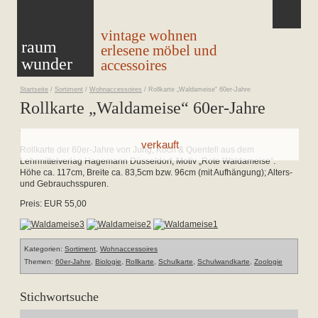
vintage wohnen
raum
erlesene möbel und
wunder
accessoires
Startseite
/
Sortiment
/
Wohnaccessoires
/
Rollkarte „Waldameise“ 60er-Jahre
Rollkarte „Waldameise“ 60er-Jahre
Rollkarte der 60er-Jahre von Jung, Koch & Quentell aus dem
Lehrmittelverlag Hagemann Düsseldorf, Motiv „Rote Waldameise“.
Höhe ca. 117cm, Breite ca. 83,5cm bzw. 96cm (mit Aufhängung); Alters-
und Gebrauchsspuren.
Preis: EUR 55,00
Kategorien:
Sortiment
,
Wohnaccessoires
Themen:
60er-Jahre
,
Biologie
,
Rollkarte
,
Schulkarte
,
Schulwandkarte
,
Zoologie
Stichwortsuche
Suchen