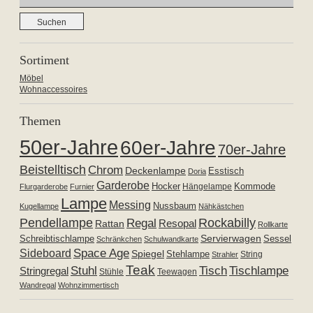
nach:
Sortiment
Möbel
Wohnaccessoires
Themen
50er-Jahre
60er-Jahre
70er-Jahre
Beistelltisch
Chrom
Deckenlampe
Esstisch
Doria
Garderobe
Hocker
Kommode
Hängelampe
Flurgarderobe
Furnier
Lampe
Messing
Nussbaum
Kugellampe
Nähkästchen
Pendellampe
Rockabilly
Regal
Resopal
Rattan
Rollkarte
Servierwagen
Schreibtischlampe
Sessel
Schränkchen
Schulwandkarte
Space Age
Sideboard
Spiegel
Stehlampe
Strahler
String
Teak
Tischlampe
Stuhl
Tisch
Stringregal
Stühle
Teewagen
Wandregal
Wohnzimmertisch