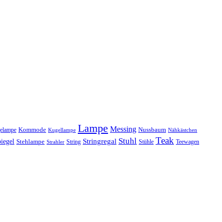
Lampe
Messing
Kommode
elampe
Nussbaum
Kugellampe
Nähkästchen
Teak
Stuhl
Stringregal
iegel
Stehlampe
Stühle
Teewagen
Strahler
String