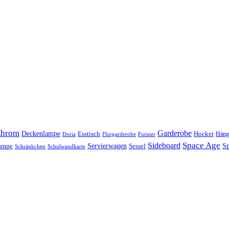
hrom
Garderobe
Deckenlampe
Esstisch
Hocker
Häng
Doria
Flurgarderobe
Furnier
Space Age
Sideboard
Servierwagen
lampe
Sessel
Sp
Schränkchen
Schulwandkarte