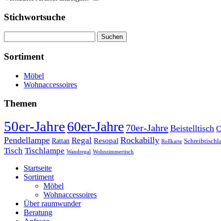
Stichwortsuche
Suchen
nach:
Sortiment
Möbel
Wohnaccessoires
Themen
50er-Jahre
60er-Jahre
70er-Jahre
Beistelltisch
C
Pendellampe
Rockabilly
Regal
Rattan
Resopal
Schreibtisch
Rollkarte
Tischlampe
Tisch
Wandregal
Wohnzimmertisch
Startseite
Sortiment
Möbel
Wohnaccessoires
Über raumwunder
Beratung