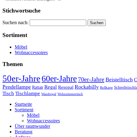
Stichwortsuche
Suchen nach:
Sortiment
Möbel
Wohnaccessoires
Themen
50er-Jahre
60er-Jahre
70er-Jahre
Beistelltisch
C
Pendellampe
Rockabilly
Regal
Rattan
Resopal
Schreibtisch
Rollkarte
Tischlampe
Tisch
Wandregal
Wohnzimmertisch
Startseite
Sortiment
Möbel
Wohnaccessoires
Über raumwunder
Beratung