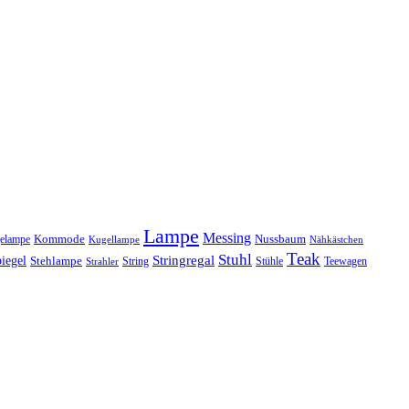
Lampe
Messing
Kommode
elampe
Nussbaum
Kugellampe
Nähkästchen
Teak
Stuhl
Stringregal
iegel
Stehlampe
Stühle
Teewagen
Strahler
String