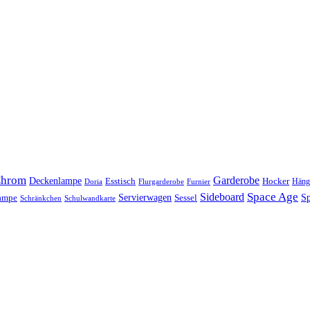
hrom
Garderobe
Deckenlampe
Esstisch
Hocker
Häng
Doria
Flurgarderobe
Furnier
Space Age
Sideboard
Servierwagen
lampe
Sessel
Sp
Schränkchen
Schulwandkarte