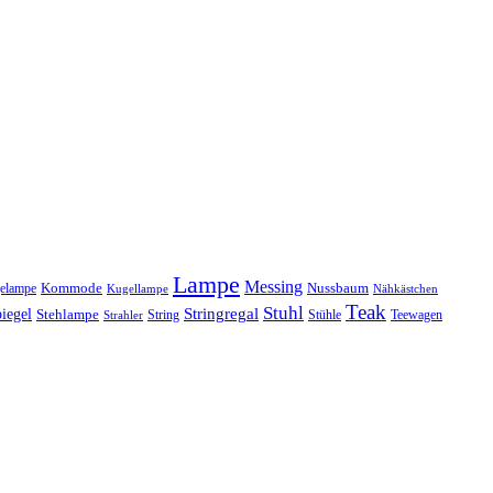
Lampe
Messing
Kommode
elampe
Nussbaum
Kugellampe
Nähkästchen
Teak
Stuhl
Stringregal
iegel
Stehlampe
Stühle
Teewagen
Strahler
String