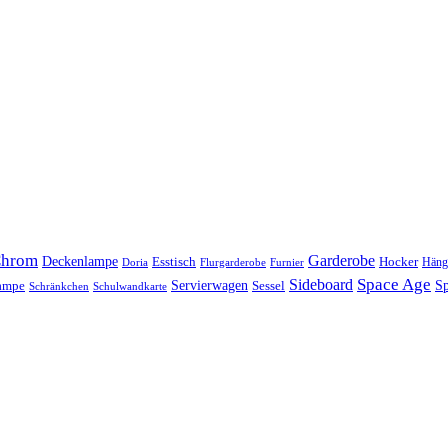
hrom
Garderobe
Deckenlampe
Esstisch
Hocker
Häng
Doria
Flurgarderobe
Furnier
Space Age
Sideboard
Servierwagen
lampe
Sessel
Sp
Schränkchen
Schulwandkarte