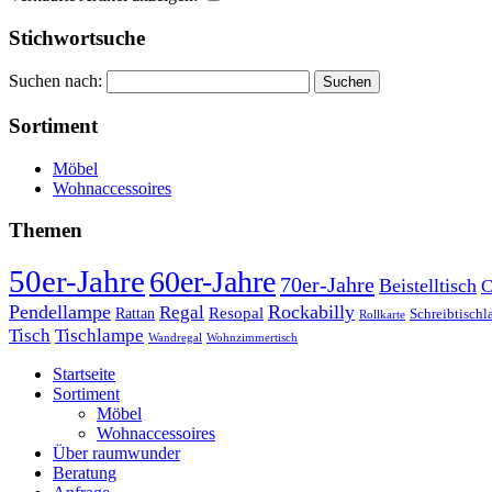
Stichwortsuche
Suchen nach:
Sortiment
Möbel
Wohnaccessoires
Themen
50er-Jahre
60er-Jahre
70er-Jahre
Beistelltisch
C
Pendellampe
Rockabilly
Regal
Rattan
Resopal
Schreibtisch
Rollkarte
Tischlampe
Tisch
Wandregal
Wohnzimmertisch
Startseite
Sortiment
Möbel
Wohnaccessoires
Über raumwunder
Beratung