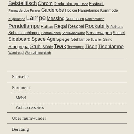
Beistelltisch
Chrom
Deckenlampe
Esstisch
Doria
Garderobe
Hocker
Kommode
Hängelampe
Flurgarderobe
Furnier
Lampe
Messing
Nussbaum
Kugellampe
Nähkästchen
Pendellampe
Rockabilly
Regal
Resopal
Rattan
Rollkarte
Servierwagen
Schreibtischlampe
Sessel
Schränkchen
Schulwandkarte
Space Age
Sideboard
Spiegel
Stehlampe
Strahler
String
Teak
Tischlampe
Stuhl
Tisch
Stringregal
Stühle
Teewagen
Wandregal
Wohnzimmertisch
Startseite
Sortiment
Möbel
Wohnaccessoires
Über raumwunder
Beratung