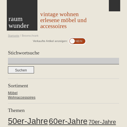
vintage wohnen
raum
erlesene möbel und
wunder
accessoires
Startseite
/
Besenschrank
Verkaufte Artikel anzeigen:
Stichwortsuche
Suchen
nach:
Sortiment
Möbel
Wohnaccessoires
Themen
50er-Jahre
60er-Jahre
70er-Jahre