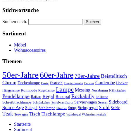
Stichwortsuche
Suchen nach:
Sortiment
Möbel
Wohnaccessoires
Themen
50er-Jahre
60er-Jahre
70er-Jahre
Beistelltisch
Chrom
Garderobe
Deckenlampe
Esstisch
Hocker
Doria
Flurgarderobe
Furnier
Lampe
Messing
Kommode
Hängelampe
Nussbaum
Kugellampe
Nähkästchen
Pendellampe
Rockabilly
Regal
Rattan
Resopal
Rollkarte
Sideboard
Servierwagen
Schreibtischlampe
Sessel
Schränkchen
Schulwandkarte
Space Age
Stuhl
Stringregal
Spiegel
Stehlampe
Stühle
Strahler
String
Teak
Tischlampe
Tisch
Teewagen
Wandregal
Wohnzimmertisch
Startseite
Sortiment