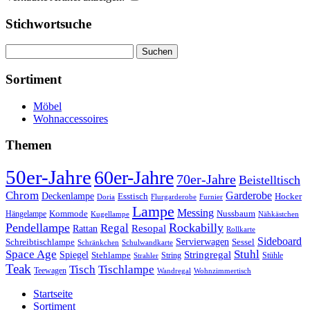
Stichwortsuche
Suchen
nach:
Sortiment
Möbel
Wohnaccessoires
Themen
50er-Jahre
60er-Jahre
70er-Jahre
Beistelltisch
Chrom
Garderobe
Deckenlampe
Esstisch
Hocker
Doria
Flurgarderobe
Furnier
Lampe
Messing
Kommode
Hängelampe
Nussbaum
Kugellampe
Nähkästchen
Pendellampe
Rockabilly
Regal
Rattan
Resopal
Rollkarte
Sideboard
Servierwagen
Schreibtischlampe
Sessel
Schränkchen
Schulwandkarte
Space Age
Stuhl
Stringregal
Spiegel
Stehlampe
Stühle
Strahler
String
Teak
Tischlampe
Tisch
Teewagen
Wandregal
Wohnzimmertisch
Startseite
Sortiment