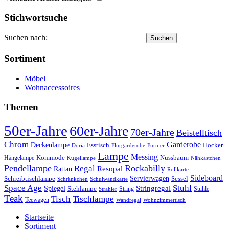
Stichwortsuche
Suchen nach:
Sortiment
Möbel
Wohnaccessoires
Themen
50er-Jahre
60er-Jahre
70er-Jahre
Beistelltisch
Chrom
Garderobe
Deckenlampe
Esstisch
Hocker
Doria
Flurgarderobe
Furnier
Lampe
Messing
Kommode
Hängelampe
Nussbaum
Kugellampe
Nähkästchen
Pendellampe
Rockabilly
Regal
Rattan
Resopal
Rollkarte
Sideboard
Servierwagen
Schreibtischlampe
Sessel
Schränkchen
Schulwandkarte
Space Age
Stuhl
Stringregal
Spiegel
Stehlampe
Stühle
Strahler
String
Teak
Tischlampe
Tisch
Teewagen
Wandregal
Wohnzimmertisch
Startseite
Sortiment