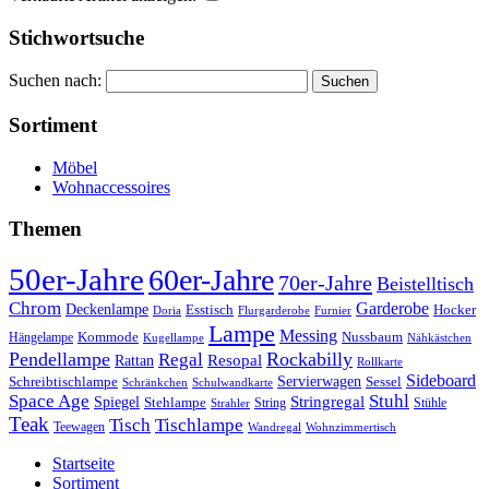
Stichwortsuche
Suchen nach:
Sortiment
Möbel
Wohnaccessoires
Themen
50er-Jahre
60er-Jahre
70er-Jahre
Beistelltisch
Chrom
Garderobe
Deckenlampe
Esstisch
Hocker
Doria
Flurgarderobe
Furnier
Lampe
Messing
Kommode
Hängelampe
Nussbaum
Kugellampe
Nähkästchen
Pendellampe
Rockabilly
Regal
Rattan
Resopal
Rollkarte
Sideboard
Servierwagen
Schreibtischlampe
Sessel
Schränkchen
Schulwandkarte
Space Age
Stuhl
Stringregal
Spiegel
Stehlampe
Stühle
Strahler
String
Teak
Tischlampe
Tisch
Teewagen
Wandregal
Wohnzimmertisch
Startseite
Sortiment