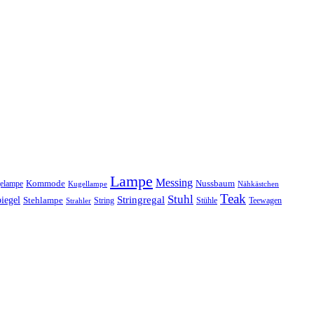
Lampe
Messing
Kommode
elampe
Nussbaum
Kugellampe
Nähkästchen
Teak
Stuhl
Stringregal
iegel
Stehlampe
Stühle
Teewagen
Strahler
String