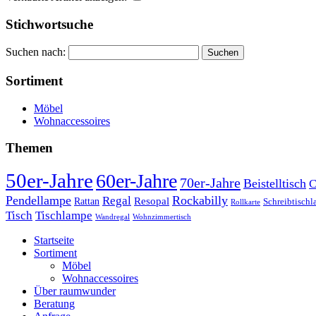
Stichwortsuche
Suchen nach:
Sortiment
Möbel
Wohnaccessoires
Themen
50er-Jahre
60er-Jahre
70er-Jahre
Beistelltisch
C
Pendellampe
Rockabilly
Regal
Rattan
Resopal
Schreibtisch
Rollkarte
Tischlampe
Tisch
Wandregal
Wohnzimmertisch
Startseite
Sortiment
Möbel
Wohnaccessoires
Über raumwunder
Beratung