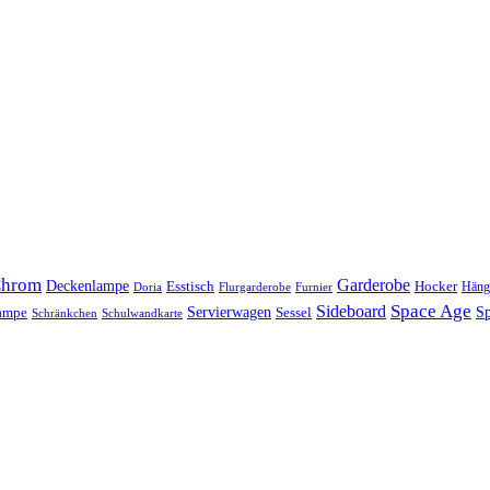
hrom
Garderobe
Deckenlampe
Esstisch
Hocker
Häng
Doria
Flurgarderobe
Furnier
Space Age
Sideboard
Servierwagen
lampe
Sessel
Sp
Schränkchen
Schulwandkarte