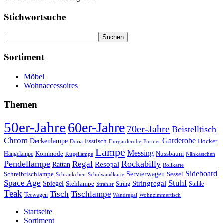
Stichwortsuche
Suchen
nach:
Sortiment
Möbel
Wohnaccessoires
Themen
50er-Jahre
60er-Jahre
70er-Jahre
Beistelltisch
Chrom
Garderobe
Deckenlampe
Esstisch
Hocker
Doria
Flurgarderobe
Furnier
Lampe
Messing
Kommode
Hängelampe
Nussbaum
Kugellampe
Nähkästchen
Pendellampe
Rockabilly
Regal
Rattan
Resopal
Rollkarte
Sideboard
Servierwagen
Schreibtischlampe
Sessel
Schränkchen
Schulwandkarte
Space Age
Stuhl
Stringregal
Spiegel
Stehlampe
Stühle
Strahler
String
Teak
Tischlampe
Tisch
Teewagen
Wandregal
Wohnzimmertisch
Startseite
Sortiment