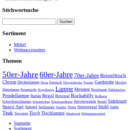
Stichwortsuche
Suchen
nach:
Sortiment
Möbel
Wohnaccessoires
Themen
50er-Jahre
60er-Jahre
70er-Jahre
Beistelltisch
Chrom
Garderobe
Deckenlampe
Esstisch
Hocker
Doria
Flurgarderobe
Furnier
Lampe
Messing
Kommode
Hängelampe
Nussbaum
Kugellampe
Nähkästchen
Pendellampe
Rockabilly
Regal
Rattan
Resopal
Rollkarte
Sideboard
Servierwagen
Schreibtischlampe
Sessel
Schränkchen
Schulwandkarte
Space Age
Stuhl
Stringregal
Spiegel
Stehlampe
Stühle
Strahler
String
Teak
Tischlampe
Tisch
Teewagen
Wandregal
Wohnzimmertisch
Startseite
Sortiment