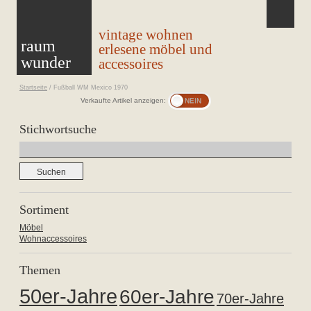
vintage wohnen
raum
erlesene möbel und
wunder
accessoires
Startseite
/
Fußball WM Mexico 1970
Verkaufte Artikel anzeigen:
Stichwortsuche
Suchen
nach:
Sortiment
Möbel
Wohnaccessoires
Themen
50er-Jahre
60er-Jahre
70er-Jahre