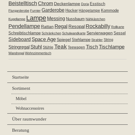
Beistelltisch
Chrom
Deckenlampe
Esstisch
Doria
Garderobe
Hocker
Kommode
Hängelampe
Flurgarderobe
Furnier
Lampe
Messing
Nussbaum
Kugellampe
Nähkästchen
Pendellampe
Rockabilly
Regal
Resopal
Rattan
Rollkarte
Servierwagen
Schreibtischlampe
Sessel
Schränkchen
Schulwandkarte
Space Age
Sideboard
Spiegel
Stehlampe
Strahler
String
Teak
Tischlampe
Stuhl
Tisch
Stringregal
Stühle
Teewagen
Wandregal
Wohnzimmertisch
Startseite
Sortiment
Möbel
Wohnaccessoires
Über raumwunder
Beratung