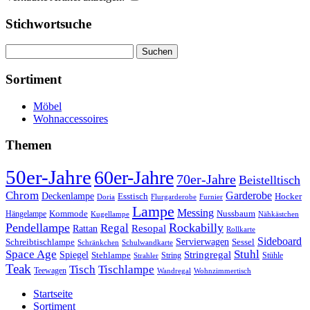
Stichwortsuche
Suchen
nach:
Sortiment
Möbel
Wohnaccessoires
Themen
50er-Jahre
60er-Jahre
70er-Jahre
Beistelltisch
Chrom
Garderobe
Deckenlampe
Esstisch
Hocker
Doria
Flurgarderobe
Furnier
Lampe
Messing
Kommode
Hängelampe
Nussbaum
Kugellampe
Nähkästchen
Pendellampe
Rockabilly
Regal
Rattan
Resopal
Rollkarte
Sideboard
Servierwagen
Schreibtischlampe
Sessel
Schränkchen
Schulwandkarte
Space Age
Stuhl
Stringregal
Spiegel
Stehlampe
Stühle
Strahler
String
Teak
Tischlampe
Tisch
Teewagen
Wandregal
Wohnzimmertisch
Startseite
Sortiment