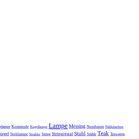
Lampe
Messing
Kommode
elampe
Nussbaum
Kugellampe
Nähkästchen
Teak
Stuhl
Stringregal
iegel
Stehlampe
Stühle
Teewagen
Strahler
String