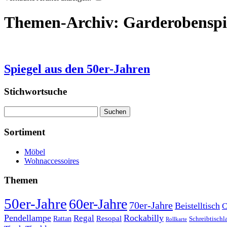
Themen-Archiv:
Garderobenspi
Spiegel aus den 50er-Jahren
Stichwortsuche
Suchen
nach:
Sortiment
Möbel
Wohnaccessoires
Themen
50er-Jahre
60er-Jahre
70er-Jahre
Beistelltisch
C
Pendellampe
Rockabilly
Regal
Rattan
Resopal
Schreibtisch
Rollkarte