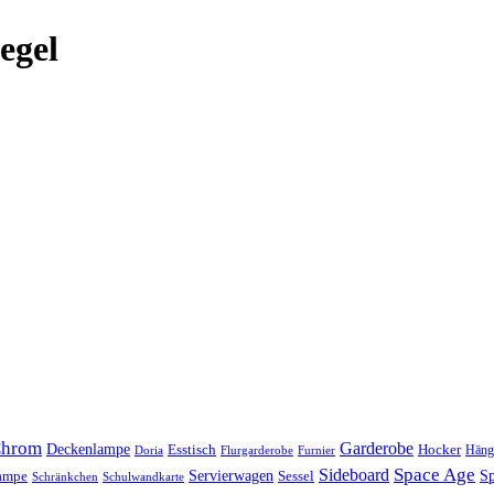
egel
hrom
Garderobe
Deckenlampe
Esstisch
Hocker
Häng
Doria
Flurgarderobe
Furnier
Space Age
Sideboard
Servierwagen
lampe
Sessel
Sp
Schränkchen
Schulwandkarte