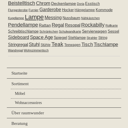
Beistelltisch
Chrom
Deckenlampe
Esstisch
Doria
Garderobe
Hocker
Kommode
Hängelampe
Flurgarderobe
Furnier
Lampe
Messing
Nussbaum
Kugellampe
Nähkästchen
Pendellampe
Rockabilly
Regal
Resopal
Rattan
Rollkarte
Servierwagen
Schreibtischlampe
Sessel
Schränkchen
Schulwandkarte
Space Age
Sideboard
Spiegel
Stehlampe
Strahler
String
Teak
Tischlampe
Stuhl
Tisch
Stringregal
Stühle
Teewagen
Wandregal
Wohnzimmertisch
Startseite
Sortiment
Möbel
Wohnaccessoires
Über raumwunder
Beratung