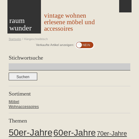
vintage wohnen
raum
erlesene möbel und
wunder
accessoires
Startseite
/
Hängeschreibtisch
Verkaufte Artikel anzeigen:
Stichwortsuche
Suchen
nach:
Sortiment
Möbel
Wohnaccessoires
Themen
50er-Jahre
60er-Jahre
70er-Jahre