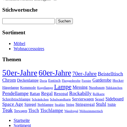
Stichwortsuche
Suchen
nach:
Sortiment
Möbel
Wohnaccessoires
Themen
50er-Jahre
60er-Jahre
70er-Jahre
Beistelltisch
Chrom
Garderobe
Deckenlampe
Esstisch
Hocker
Doria
Flurgarderobe
Furnier
Lampe
Messing
Kommode
Hängelampe
Nussbaum
Kugellampe
Nähkästchen
Pendellampe
Rockabilly
Regal
Rattan
Resopal
Rollkarte
Sideboard
Servierwagen
Schreibtischlampe
Sessel
Schränkchen
Schulwandkarte
Space Age
Stuhl
Stringregal
Spiegel
Stehlampe
Stühle
Strahler
String
Teak
Tischlampe
Tisch
Teewagen
Wandregal
Wohnzimmertisch
Startseite
Sortiment