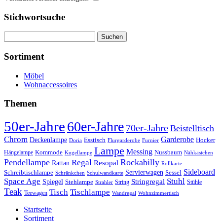
Stichwortsuche
Suchen
nach:
Sortiment
Möbel
Wohnaccessoires
Themen
50er-Jahre
60er-Jahre
70er-Jahre
Beistelltisch
Chrom
Garderobe
Deckenlampe
Esstisch
Hocker
Doria
Flurgarderobe
Furnier
Lampe
Messing
Kommode
Hängelampe
Nussbaum
Kugellampe
Nähkästchen
Pendellampe
Rockabilly
Regal
Rattan
Resopal
Rollkarte
Sideboard
Servierwagen
Schreibtischlampe
Sessel
Schränkchen
Schulwandkarte
Space Age
Stuhl
Stringregal
Spiegel
Stehlampe
Stühle
Strahler
String
Teak
Tischlampe
Tisch
Teewagen
Wandregal
Wohnzimmertisch
Startseite
Sortiment