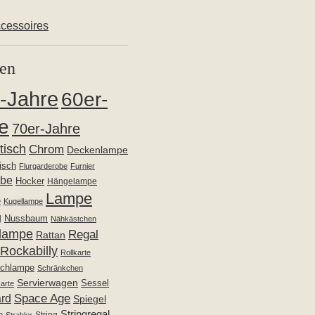
cessoires
en
-Jahre
60er-
e
70er-Jahre
ltisch
Chrom
Deckenlampe
isch
Flurgarderobe
Furnier
obe
Hocker
Hängelampe
Lampe
e
Kugellampe
g
Nussbaum
Nähkästchen
lampe
Regal
Rattan
Rockabilly
Rollkarte
schlampe
Schränkchen
Servierwagen
Sessel
arte
Space Age
rd
Spiegel
Stringregal
e