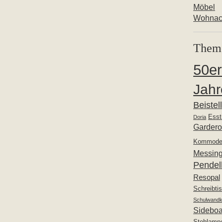
Möbel
Wohnac
Them
50er
Jahr
Beistel
Esst
Doria
Garder
Kommod
Messin
Pendel
Resopal
Schreibti
Schulwandk
Sideboa
Stehlamp