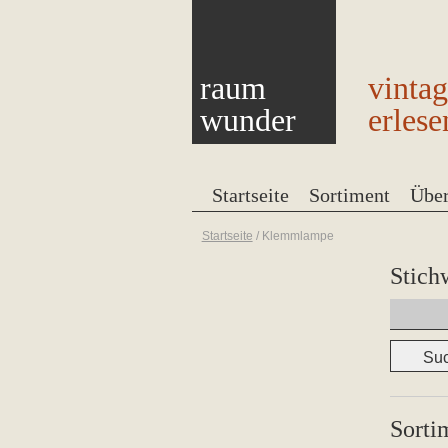
raum
vinta
wunder
erlese
Startseite
Sortiment
Übe
Startseite
/
Klemmlampe
Stich
Suchen
nach:
Sorti