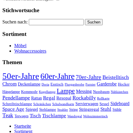
Stichwortsuche
Suchen nach:
Sortiment
Möbel
Wohnaccessoires
Themen
50er-Jahre
60er-Jahre
70er-Jahre
Beistelltisch
Chrom
Garderobe
Deckenlampe
Esstisch
Hocker
Doria
Flurgarderobe
Furnier
Lampe
Messing
Kommode
Hängelampe
Nussbaum
Kugellampe
Nähkästchen
Pendellampe
Rockabilly
Regal
Rattan
Resopal
Rollkarte
Sideboard
Servierwagen
Schreibtischlampe
Sessel
Schränkchen
Schulwandkarte
Space Age
Stuhl
Stringregal
Spiegel
Stehlampe
Stühle
Strahler
String
Teak
Tischlampe
Tisch
Teewagen
Wandregal
Wohnzimmertisch
Startseite
Sortiment