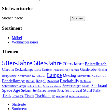
Stichwortsuche
Suchen nach:
Sortiment
Möbel
Wohnaccessoires
Themen
50er-Jahre
60er-Jahre
70er-Jahre
Beistelltisch
Chrom
Garderobe
Deckenlampe
Esstisch
Hocker
Doria
Flurgarderobe
Furnier
Lampe
Messing
Kommode
Hängelampe
Nussbaum
Kugellampe
Nähkästchen
Pendellampe
Rockabilly
Regal
Rattan
Resopal
Rollkarte
Sideboard
Servierwagen
Schreibtischlampe
Sessel
Schränkchen
Schulwandkarte
Space Age
Stuhl
Stringregal
Spiegel
Stehlampe
Stühle
Strahler
String
Teak
Tischlampe
Tisch
Teewagen
Wandregal
Wohnzimmertisch
Startseite
Sortiment