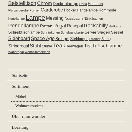
Beistelltisch
Chrom
Deckenlampe
Esstisch
Doria
Garderobe
Hocker
Kommode
Hängelampe
Flurgarderobe
Furnier
Lampe
Messing
Nussbaum
Kugellampe
Nähkästchen
Pendellampe
Rockabilly
Regal
Resopal
Rattan
Rollkarte
Servierwagen
Schreibtischlampe
Sessel
Schränkchen
Schulwandkarte
Space Age
Sideboard
Spiegel
Stehlampe
Strahler
String
Teak
Tischlampe
Stuhl
Tisch
Stringregal
Stühle
Teewagen
Wandregal
Wohnzimmertisch
Startseite
Sortiment
Möbel
Wohnaccessoires
Über raumwunder
Beratung