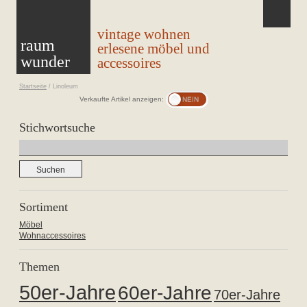
vintage wohnen
raum
erlesene möbel und
wunder
accessoires
Startseite
/
Linoleum
Verkaufte Artikel anzeigen:
Stichwortsuche
Suchen
nach:
Sortiment
Möbel
Wohnaccessoires
Themen
50er-Jahre
60er-Jahre
70er-Jahre