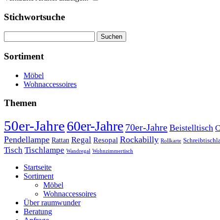
Stichwortsuche
Suchen
nach:
Sortiment
Möbel
Wohnaccessoires
Themen
50er-Jahre
60er-Jahre
70er-Jahre
Beistelltisch
C
Pendellampe
Rockabilly
Regal
Rattan
Resopal
Schreibtisch
Rollkarte
Tischlampe
Tisch
Wandregal
Wohnzimmertisch
Startseite
Sortiment
Möbel
Wohnaccessoires
Über raumwunder
Beratung