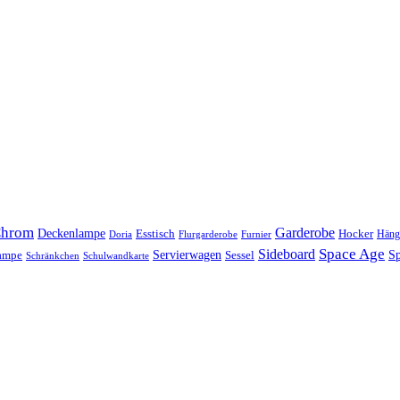
hrom
Garderobe
Deckenlampe
Esstisch
Hocker
Häng
Doria
Flurgarderobe
Furnier
Space Age
Sideboard
Servierwagen
lampe
Sessel
Sp
Schränkchen
Schulwandkarte