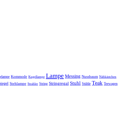
Lampe
Messing
Kommode
elampe
Nussbaum
Kugellampe
Nähkästchen
Teak
Stuhl
Stringregal
iegel
Stehlampe
Stühle
Teewagen
Strahler
String