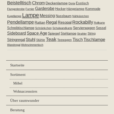
Beistelltisch
Chrom
Deckenlampe
Esstisch
Doria
Garderobe
Hocker
Kommode
Hängelampe
Flurgarderobe
Furnier
Lampe
Messing
Nussbaum
Kugellampe
Nähkästchen
Pendellampe
Rockabilly
Regal
Resopal
Rattan
Rollkarte
Servierwagen
Schreibtischlampe
Sessel
Schränkchen
Schulwandkarte
Space Age
Sideboard
Spiegel
Stehlampe
Strahler
String
Teak
Tischlampe
Stuhl
Tisch
Stringregal
Stühle
Teewagen
Wandregal
Wohnzimmertisch
Startseite
Sortiment
Möbel
Wohnaccessoires
Über raumwunder
Beratung