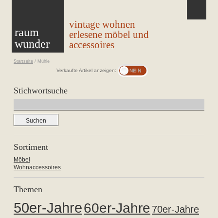
vintage wohnen
raum
erlesene möbel und
wunder
accessoires
Startseite
/
Mühle
Verkaufte Artikel anzeigen:
Stichwortsuche
Suchen
nach:
Sortiment
Möbel
Wohnaccessoires
Themen
50er-Jahre
60er-Jahre
70er-Jahre