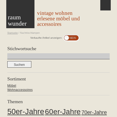
vintage wohnen
raum
erlesene möbel und
wunder
accessoires
Startseite
/
Nachttischlampen
Verkaufte Artikel anzeigen:
Stichwortsuche
Suchen
nach:
Sortiment
Möbel
Wohnaccessoires
Themen
50er-Jahre
60er-Jahre
70er-Jahre