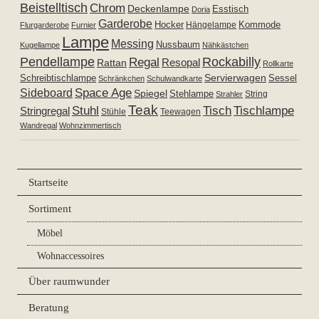
Beistelltisch
Chrom
Deckenlampe
Esstisch
Doria
Garderobe
Hocker
Kommode
Hängelampe
Flurgarderobe
Furnier
Lampe
Messing
Nussbaum
Kugellampe
Nähkästchen
Pendellampe
Rockabilly
Regal
Resopal
Rattan
Rollkarte
Servierwagen
Schreibtischlampe
Sessel
Schränkchen
Schulwandkarte
Space Age
Sideboard
Spiegel
Stehlampe
Strahler
String
Teak
Tischlampe
Stuhl
Tisch
Stringregal
Stühle
Teewagen
Wandregal
Wohnzimmertisch
Startseite
Sortiment
Möbel
Wohnaccessoires
Über raumwunder
Beratung