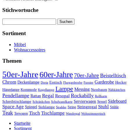
Stichwortsuche
Suchen
nach:
Sortiment
Möbel
Wohnaccessoires
Themen
50er-Jahre
60er-Jahre
70er-Jahre
Beistelltisch
Chrom
Garderobe
Deckenlampe
Esstisch
Hocker
Doria
Flurgarderobe
Furnier
Lampe
Messing
Kommode
Hängelampe
Nussbaum
Kugellampe
Nähkästchen
Pendellampe
Rockabilly
Regal
Rattan
Resopal
Rollkarte
Sideboard
Servierwagen
Schreibtischlampe
Sessel
Schränkchen
Schulwandkarte
Space Age
Stuhl
Stringregal
Spiegel
Stehlampe
Stühle
Strahler
String
Teak
Tischlampe
Tisch
Teewagen
Wandregal
Wohnzimmertisch
Startseite
Sortiment