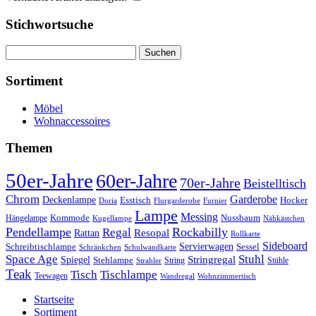
Stichwortsuche
Suchen
nach:
Sortiment
Möbel
Wohnaccessoires
Themen
50er-Jahre
60er-Jahre
70er-Jahre
Beistelltisch
Chrom
Garderobe
Deckenlampe
Esstisch
Hocker
Doria
Flurgarderobe
Furnier
Lampe
Messing
Kommode
Hängelampe
Nussbaum
Kugellampe
Nähkästchen
Pendellampe
Rockabilly
Regal
Rattan
Resopal
Rollkarte
Sideboard
Servierwagen
Schreibtischlampe
Sessel
Schränkchen
Schulwandkarte
Space Age
Stuhl
Stringregal
Spiegel
Stehlampe
Stühle
Strahler
String
Teak
Tischlampe
Tisch
Teewagen
Wandregal
Wohnzimmertisch
Startseite
Sortiment