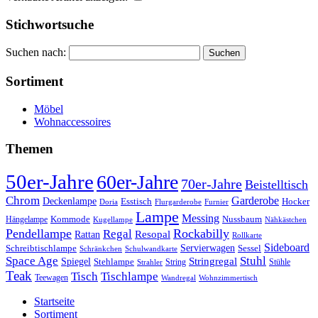
Stichwortsuche
Suchen nach:
Sortiment
Möbel
Wohnaccessoires
Themen
50er-Jahre
60er-Jahre
70er-Jahre
Beistelltisch
Chrom
Garderobe
Deckenlampe
Esstisch
Hocker
Doria
Flurgarderobe
Furnier
Lampe
Messing
Kommode
Hängelampe
Nussbaum
Kugellampe
Nähkästchen
Pendellampe
Rockabilly
Regal
Rattan
Resopal
Rollkarte
Sideboard
Servierwagen
Schreibtischlampe
Sessel
Schränkchen
Schulwandkarte
Space Age
Stuhl
Stringregal
Spiegel
Stehlampe
Stühle
Strahler
String
Teak
Tischlampe
Tisch
Teewagen
Wandregal
Wohnzimmertisch
Startseite
Sortiment