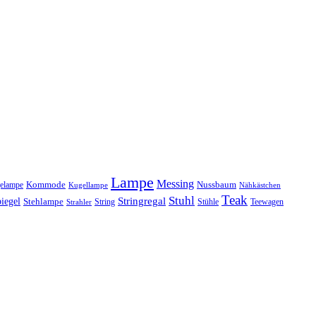
Lampe
Messing
Kommode
elampe
Nussbaum
Kugellampe
Nähkästchen
Teak
Stuhl
Stringregal
iegel
Stehlampe
Stühle
Teewagen
Strahler
String