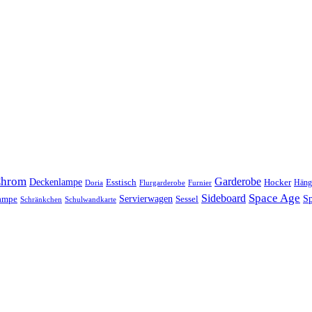
hrom
Garderobe
Deckenlampe
Esstisch
Hocker
Häng
Doria
Flurgarderobe
Furnier
Space Age
Sideboard
Servierwagen
lampe
Sessel
Sp
Schränkchen
Schulwandkarte