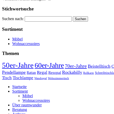
Stichwortsuche
Suchen nach:
Sortiment
Möbel
Wohnaccessoires
Themen
50er-Jahre
60er-Jahre
70er-Jahre
Beistelltisch
C
Pendellampe
Rockabilly
Regal
Rattan
Resopal
Schreibtisch
Rollkarte
Tischlampe
Tisch
Wandregal
Wohnzimmertisch
Startseite
Sortiment
Möbel
Wohnaccessoires
Über raumwunder
Beratung