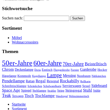
Stichwortsuche
Suchen nach:
Sortiment
Möbel
Wohnaccessoires
Themen
50er-Jahre
60er-Jahre
70er-Jahre
Beistelltisch
Chrom
Garderobe
Deckenlampe
Esstisch
Hocker
Doria
Flurgarderobe
Furnier
Lampe
Messing
Kommode
Hängelampe
Nussbaum
Kugellampe
Nähkästchen
Pendellampe
Rockabilly
Regal
Rattan
Resopal
Rollkarte
Sideboard
Servierwagen
Schreibtischlampe
Sessel
Schränkchen
Schulwandkarte
Space Age
Stuhl
Stringregal
Spiegel
Stehlampe
Stühle
Strahler
String
Teak
Tischlampe
Tisch
Teewagen
Wandregal
Wohnzimmertisch
Startseite
Sortiment