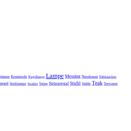
Lampe
Messing
Kommode
elampe
Nussbaum
Kugellampe
Nähkästchen
Teak
Stuhl
Stringregal
iegel
Stehlampe
Stühle
Teewagen
Strahler
String