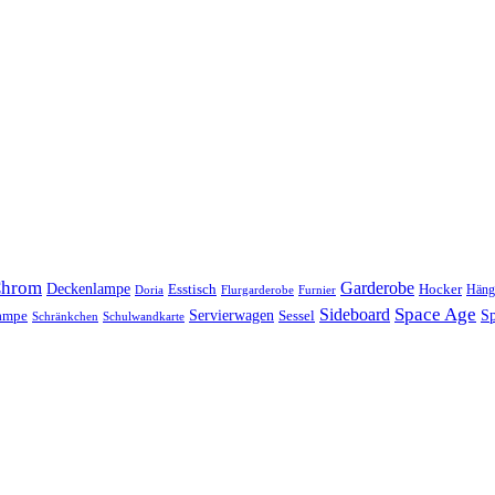
hrom
Garderobe
Deckenlampe
Esstisch
Hocker
Häng
Doria
Flurgarderobe
Furnier
Space Age
Sideboard
Servierwagen
lampe
Sessel
Sp
Schränkchen
Schulwandkarte