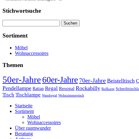
Stichwortsuche
Suchen
nach:
Sortiment
Möbel
Wohnaccessoires
Themen
50er-Jahre
60er-Jahre
70er-Jahre
Beistelltisch
C
Pendellampe
Rockabilly
Regal
Rattan
Resopal
Schreibtisch
Rollkarte
Tischlampe
Tisch
Wandregal
Wohnzimmertisch
Startseite
Sortiment
Möbel
Wohnaccessoires
Über raumwunder
Beratung