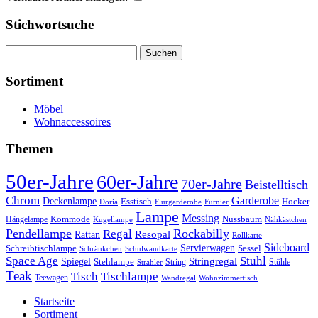
Stichwortsuche
Suchen
nach:
Sortiment
Möbel
Wohnaccessoires
Themen
50er-Jahre
60er-Jahre
70er-Jahre
Beistelltisch
Chrom
Garderobe
Deckenlampe
Esstisch
Hocker
Doria
Flurgarderobe
Furnier
Lampe
Messing
Kommode
Hängelampe
Nussbaum
Kugellampe
Nähkästchen
Pendellampe
Rockabilly
Regal
Rattan
Resopal
Rollkarte
Sideboard
Servierwagen
Schreibtischlampe
Sessel
Schränkchen
Schulwandkarte
Space Age
Stuhl
Stringregal
Spiegel
Stehlampe
Stühle
Strahler
String
Teak
Tischlampe
Tisch
Teewagen
Wandregal
Wohnzimmertisch
Startseite
Sortiment