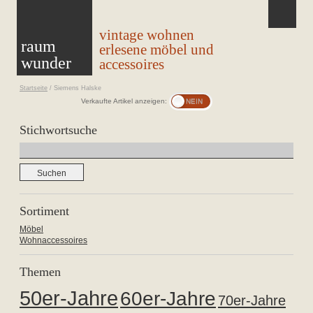
vintage wohnen
raum
erlesene möbel und
wunder
accessoires
Startseite
/
Siemens Halske
Verkaufte Artikel anzeigen:
Stichwortsuche
Suchen
nach:
Sortiment
Möbel
Wohnaccessoires
Themen
50er-Jahre
60er-Jahre
70er-Jahre