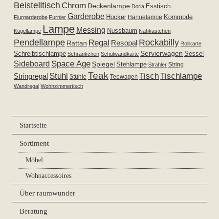
Beistelltisch
Chrom
Deckenlampe
Esstisch
Doria
Garderobe
Hocker
Kommode
Hängelampe
Flurgarderobe
Furnier
Lampe
Messing
Nussbaum
Kugellampe
Nähkästchen
Pendellampe
Rockabilly
Regal
Resopal
Rattan
Rollkarte
Servierwagen
Schreibtischlampe
Sessel
Schränkchen
Schulwandkarte
Space Age
Sideboard
Spiegel
Stehlampe
Strahler
String
Teak
Tischlampe
Stuhl
Tisch
Stringregal
Stühle
Teewagen
Wandregal
Wohnzimmertisch
Startseite
Sortiment
Möbel
Wohnaccessoires
Über raumwunder
Beratung