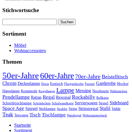
Stichwortsuche
Suchen
nach:
Sortiment
Möbel
Wohnaccessoires
Themen
50er-Jahre
60er-Jahre
70er-Jahre
Beistelltisch
Chrom
Garderobe
Deckenlampe
Esstisch
Hocker
Doria
Flurgarderobe
Furnier
Lampe
Messing
Kommode
Hängelampe
Nussbaum
Kugellampe
Nähkästchen
Pendellampe
Rockabilly
Regal
Rattan
Resopal
Rollkarte
Sideboard
Servierwagen
Schreibtischlampe
Sessel
Schränkchen
Schulwandkarte
Space Age
Stuhl
Stringregal
Spiegel
Stehlampe
Stühle
Strahler
String
Teak
Tischlampe
Tisch
Teewagen
Wandregal
Wohnzimmertisch
Startseite
Sortiment