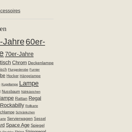
cessoires
en
-Jahre
60er-
e
70er-Jahre
ltisch
Chrom
Deckenlampe
isch
Flurgarderobe
Furnier
obe
Hocker
Hängelampe
Lampe
e
Kugellampe
g
Nussbaum
Nähkästchen
lampe
Regal
Rattan
Rockabilly
Rollkarte
schlampe
Schränkchen
Servierwagen
Sessel
arte
Space Age
rd
Spiegel
Stringregal
e