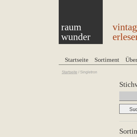
raum
vinta
wunder
erlese
Startseite
Sortiment
Übe
Startseite
/
Singletron
Stich
Suchen
nach:
Sorti