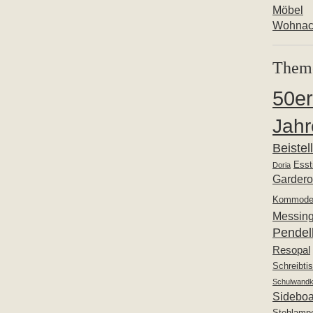
Möbel
Wohnac
Them
50er
Jahr
Beistel
Esst
Doria
Garder
Kommod
Messin
Pendel
Resopal
Schreibti
Schulwandk
Sideboa
Stehlamp