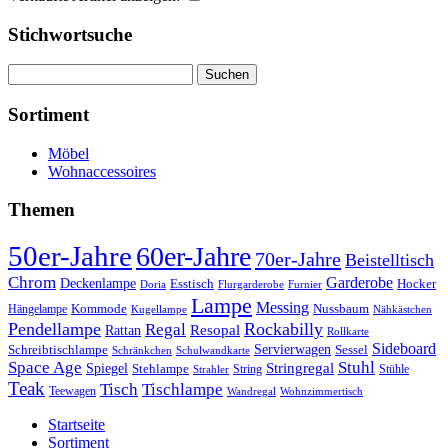
Stichwortsuche
Suchen
nach:
Sortiment
Möbel
Wohnaccessoires
Themen
50er-Jahre
60er-Jahre
70er-Jahre
Beistelltisch
Chrom
Garderobe
Deckenlampe
Esstisch
Hocker
Doria
Flurgarderobe
Furnier
Lampe
Messing
Kommode
Hängelampe
Nussbaum
Kugellampe
Nähkästchen
Pendellampe
Rockabilly
Regal
Rattan
Resopal
Rollkarte
Sideboard
Servierwagen
Schreibtischlampe
Sessel
Schränkchen
Schulwandkarte
Space Age
Stuhl
Stringregal
Spiegel
Stehlampe
Stühle
Strahler
String
Teak
Tischlampe
Tisch
Teewagen
Wandregal
Wohnzimmertisch
Startseite
Sortiment