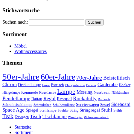
Stichwortsuche
Suchen nach:
Sortiment
Möbel
Wohnaccessoires
Themen
50er-Jahre
60er-Jahre
70er-Jahre
Beistelltisch
Chrom
Garderobe
Deckenlampe
Esstisch
Hocker
Doria
Flurgarderobe
Furnier
Lampe
Messing
Kommode
Hängelampe
Nussbaum
Kugellampe
Nähkästchen
Pendellampe
Rockabilly
Regal
Rattan
Resopal
Rollkarte
Sideboard
Servierwagen
Schreibtischlampe
Sessel
Schränkchen
Schulwandkarte
Space Age
Stuhl
Stringregal
Spiegel
Stehlampe
Stühle
Strahler
String
Teak
Tischlampe
Tisch
Teewagen
Wandregal
Wohnzimmertisch
Startseite
Sortiment