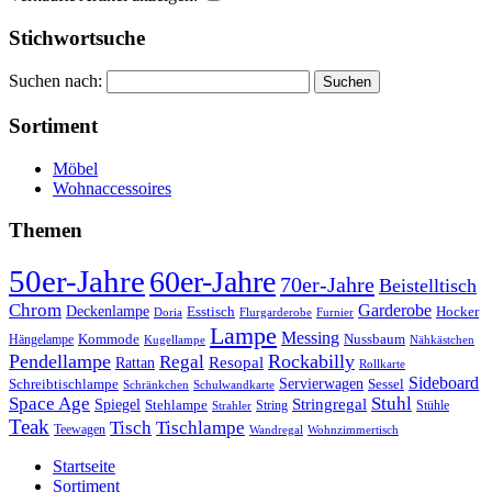
Stichwortsuche
Suchen nach:
Sortiment
Möbel
Wohnaccessoires
Themen
50er-Jahre
60er-Jahre
70er-Jahre
Beistelltisch
Chrom
Garderobe
Deckenlampe
Esstisch
Hocker
Doria
Flurgarderobe
Furnier
Lampe
Messing
Kommode
Hängelampe
Nussbaum
Kugellampe
Nähkästchen
Pendellampe
Rockabilly
Regal
Rattan
Resopal
Rollkarte
Sideboard
Servierwagen
Schreibtischlampe
Sessel
Schränkchen
Schulwandkarte
Space Age
Stuhl
Stringregal
Spiegel
Stehlampe
Stühle
Strahler
String
Teak
Tischlampe
Tisch
Teewagen
Wandregal
Wohnzimmertisch
Startseite
Sortiment