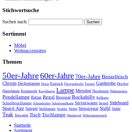
Stichwortsuche
Suchen nach:
Sortiment
Möbel
Wohnaccessoires
Themen
50er-Jahre
60er-Jahre
70er-Jahre
Beistelltisch
Chrom
Garderobe
Deckenlampe
Esstisch
Hocker
Doria
Flurgarderobe
Furnier
Lampe
Messing
Kommode
Hängelampe
Nussbaum
Kugellampe
Nähkästchen
Pendellampe
Rockabilly
Regal
Rattan
Resopal
Rollkarte
Sideboard
Servierwagen
Schreibtischlampe
Sessel
Schränkchen
Schulwandkarte
Space Age
Stuhl
Stringregal
Spiegel
Stehlampe
Stühle
Strahler
String
Teak
Tischlampe
Tisch
Teewagen
Wandregal
Wohnzimmertisch
Startseite
Sortiment