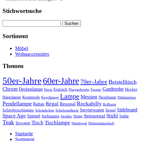
Stichwortsuche
Suchen
nach:
Sortiment
Möbel
Wohnaccessoires
Themen
50er-Jahre
60er-Jahre
70er-Jahre
Beistelltisch
Chrom
Garderobe
Deckenlampe
Esstisch
Hocker
Doria
Flurgarderobe
Furnier
Lampe
Messing
Kommode
Hängelampe
Nussbaum
Kugellampe
Nähkästchen
Pendellampe
Rockabilly
Regal
Rattan
Resopal
Rollkarte
Sideboard
Servierwagen
Schreibtischlampe
Sessel
Schränkchen
Schulwandkarte
Space Age
Stuhl
Stringregal
Spiegel
Stehlampe
Stühle
Strahler
String
Teak
Tischlampe
Tisch
Teewagen
Wandregal
Wohnzimmertisch
Startseite
Sortiment